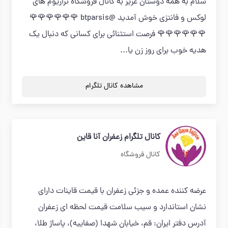
سلام به همه دوستان عزیز به کانال فروشگاه تراریوم های
لوکس و فانتزی خوش آمدید @btparsis 🌹🌹🌹🌹🌹🌹
🌹🌹🌹🌹🌹🌹 فرصت استثنائی برای کسانی که دنبال یک
هدیه خوب برای روز زن یا...
مشاهده کانال تلگرام
کانال تلگرام زعفران آنا قاین
کانال فروشگاه
عرضه کننده عمده و جزئی زعفران با قیمت قاینات دارای
نشان استاندارد و سیب سلامت قیمت لحظه ای زعفران
آدرس دفتر ایران: قم، خیابان شهدا (صفاییه)، پاساژ طلا،