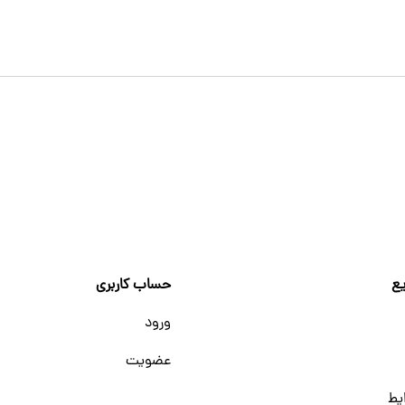
ع
حساب کاربری
ورود
عضویت
یط