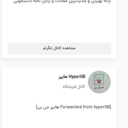
ارائه بهترین و جدیدترین مقالات و پایان نامه دانشجویی
مشاهده کانال تلگرام
HyperGB هایپر
کانال فروشگاه
[Forwarded from hyperGB هایپر جی بی]