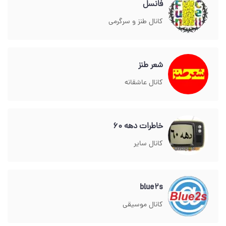
فانسل
کانال طنز و سرگرمی
شعر طنز
کانال عاشقانه
خاطرات دهه ۶۰
کانال سایر
blue2s
کانال موسیقی