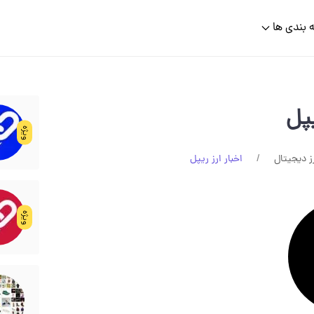
 بندی ها
یپل
ویژه
ز دیجیتال
اخبار ارز ریپل
ویژه