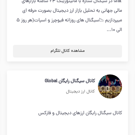
📊ما در سیگنال ستاره با مانیتورینگ 24 ساعته بازارهای
مالی جهانی به تحلیل بازار ارز دیجیتال بصورت حرفه ای
میپردازیم 📉سیگنال های روزانه فیوچرز و اسپات(هر روز 5
الی 10...
مشاهده کانال تلگرام
کانال سیگنال رایگان Global
کانال ارز دیجیتال
کانال سیگنال رایگان ارزهای دیجیتال و فارکس