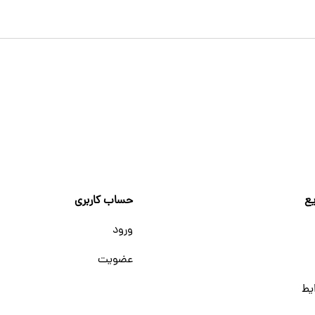
ع
حساب کاربری
ورود
عضویت
یط