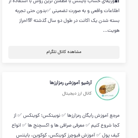
🔐وریفای حساب بایننس با مطمئن ترین روش با استفاده از
اطلاعات واقعی و به صورت تضمینی ✅بدون حتی تجربه
بسته شدن یک اکانت در طول دو سال گذشته 💯احراز
هویت...
مشاهده کانال تلگرام
آرشیو آموزشی رمزارزها
کانال ارز دیجیتال
مرجع آموزش رایگان رمزارزها ✅ نوبیتکس؛ کوینکس ✅ از
کجا شروع کنیم ✅ معرفی صرافی ها و اکسچنج ها ✅ انواع
کیف پول ✅ آموزش فیوچرز کوینکس، کوکوین، بایننس