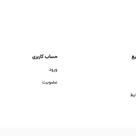
ع
حساب کاربری
ورود
عضویت
یط