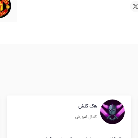
هک کلش
کانال آموزش