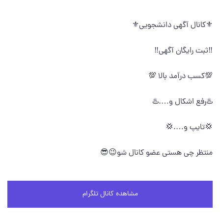
⚜کانال آگهی دانشجویی⚜
‼️ثبت رایگان آگهی‼️
💯کسب درآمد بالا 💯
♨️رفع اشکال و….♨️
💢تایپ و….💢
منتظر چی هستی عضو کانال شو😉😎
مشاهده کانال تلگرام