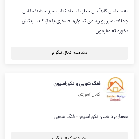
يه جملاتي گاهاً بين خطوط سياه كتاب سبز ميشه! ما اين
جملات سبز رو زرد مي كنيم!زرد فسفري،با ماژيك.تا رنگش
بخوره ته مغزمون!
مشاهده کانال تلگرام
فنگ شویی و دکوراسیون
کانال آموزش
معماری داخلی- دکوراسیون- فنگ شویی
مشاهده کانال تلگرام