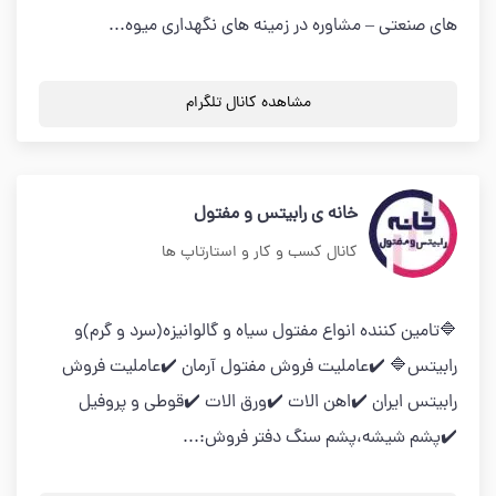
های صنعتی – مشاوره در زمینه های نگهداری میوه...
مشاهده کانال تلگرام
خانه ی رابیتس و مفتول
کانال کسب و کار و استارتاپ ها
🔷تامین کننده انواع مفتول سیاه و گالوانیزه(سرد و گرم)و
رابیتس🔷 ✔️عاملیت فروش مفتول آرمان ✔️عاملیت فروش
رابیتس ایران ✔️اهن الات ✔️ورق الات ✔️قوطی و پروفیل
✔️پشم شیشه،پشم سنگ دفتر فروش:...