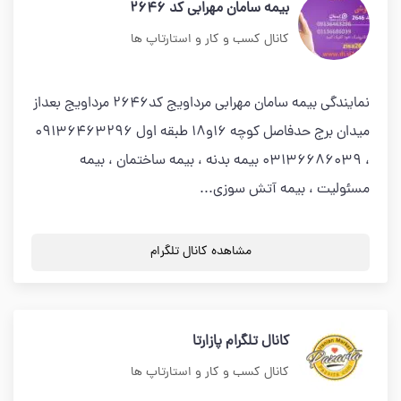
بیمه سامان مهرابی کد 2646
کانال کسب و کار و استارتاپ ها
نمایندگی بیمه سامان مهرابی مرداویج کد2646 مرداویج بعداز
میدان برج حدفاصل کوچه 16و18 طبقه اول 09136463296
، 03136686039 بیمه بدنه ، بیمه ساختمان ، بیمه
مسئولیت ، بیمه آتش سوزی...
مشاهده کانال تلگرام
کانال تلگرام پازارتا
کانال کسب و کار و استارتاپ ها