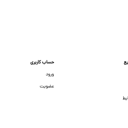
ع
حساب کاربری
ورود
عضویت
یط