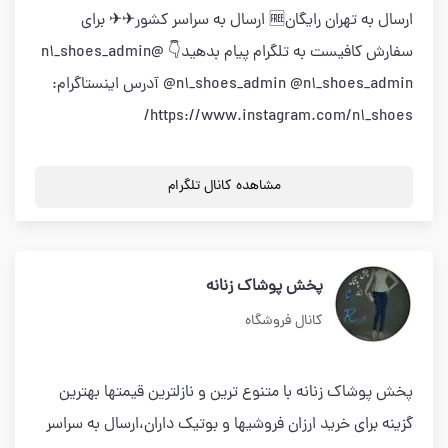
ارسال به تهران رایگان🆓 ارسال به سراسر کشور✈✈ برای
سفارش کافیست به تلگرام پیام بدهید👇 @n1_shoes_admin
@n1_shoes_admin @n1_shoes_admin آدرس اینستاگرام:
https://www.instagram.com/n1_shoes/
مشاهده کانال تلگرام
پخش پوشاک زنانه
کانال فروشگاه
پخش پوشاک زنانه با متنوع ترین و نازلترین قیمتها بهترین
گزینه برای خرید ارزان فروشیها و بوتیک داران،ارسال به سراسر