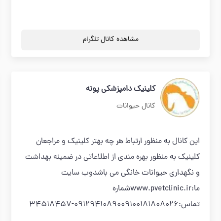
مشاهده کانال تلگرام
کلینیک دامپزشکی پونه
کانال حیوانات
این کانال به منظور ارتباط هر چه بهتر کلینیک و مراجعان
کلینیک به منظور بهره مندی از اطلاعاتی در ضمینه بهداشت
و نگهداری حیوانات خانگی می باشدوب سایت
ما:www.pvetclinic.irشماره
تماس:0912941089009100181808026-34518457