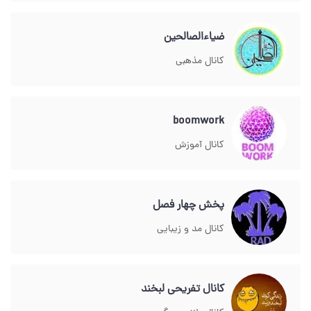
ضیاءالصالحین
کانال مذهبی
boomwork
کانال آموزش
پخش چهار فصل
کانال مد و زیبایی
کانال تفریحی لبخند