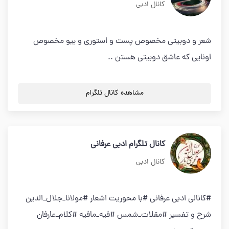
کانال ادبی
شعر و دوبیتی مخصوص پست و استوری و بیو مخصوص
اونایی که عاشق دوبیتی هستن ..
مشاهده کانال تلگرام
کانال تلگرام ادبی عرفانی
کانال ادبی
#کانالی ادبی عرفانی #با محوریت اشعار #مولانا_جلال_الدین
شرح و تفسیر #مقلات_شمس #فیه_مافیه #کلام_عارفان