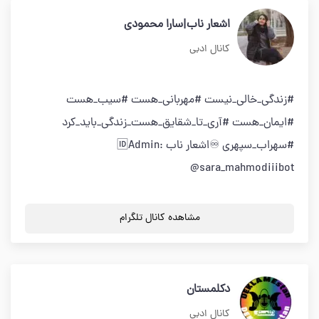
اشعار ناب|سارا محمودی
کانال ادبی
#زندگی_خالی_نیست #مهربانی_هست #سیب_هست
#ایمان_هست #آری_تا_شقایق_هست_زندگی_باید_کرد
#سهراب_سپهری ♾️اشعار ناب 🆔Admin:
@sara_mahmodiiibot
مشاهده کانال تلگرام
دکلمستان
کانال ادبی