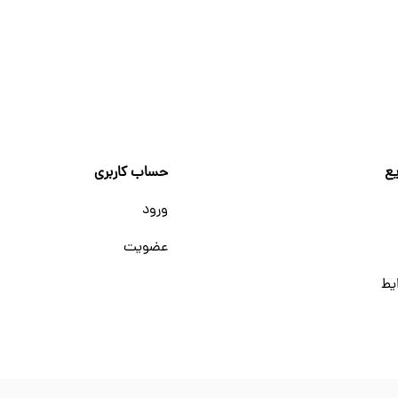
ع
حساب کاربری
ورود
عضویت
یط