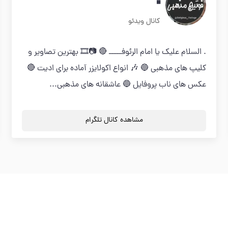
◾
کانال ویدئو
. السلام علیک یا امام الرئوفـــــ 🔴 📷🎞 بهترین تصاویر و
کلیپ های مذهبی 🔵 🎶 انواع اکولایزر آماده برای ادیت 🔴
عکس های ناب پروفایل 🔵 عاشقانه های مذهبی...
مشاهده کانال تلگرام