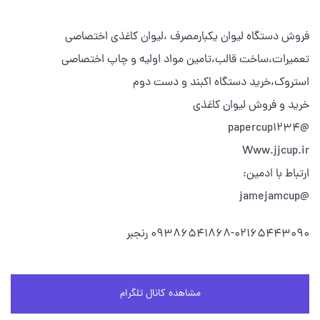
فروش دستگاه لیوان یکبارمصرف ،لیوان کاغذی اختصاصی
تعمیرات،ساخت قالب،تامین مواد اولیه و چاپ اختصاصی
استروک،خرید دستگاه اکبند و دست دوم
خرید و فروش لیوان کاغذی
@papercup1234
Www.jjcup.ir
ارتباط با ادمین:
@jamejamcup
09386541868-02165443090 رنجبر
مشاهده کانال تلگرام