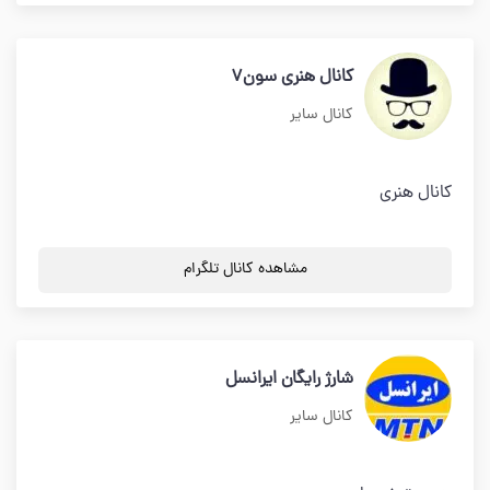
کانال هنری سون7
کانال سایر
کانال هنری
مشاهده کانال تلگرام
شارژ رایگان ایرانسل
کانال سایر